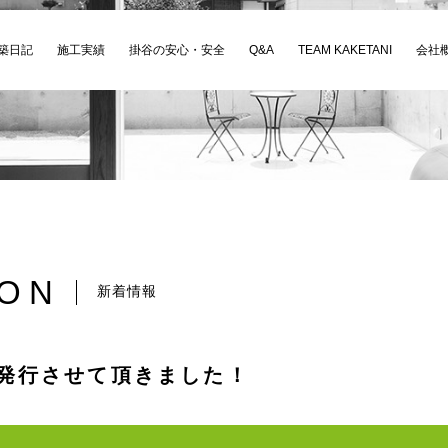
築日記
施工実績
掛谷の安心・安全
Q&A
TEAM KAKETANI
会社
ION
新着情報
 発行させて頂きました！